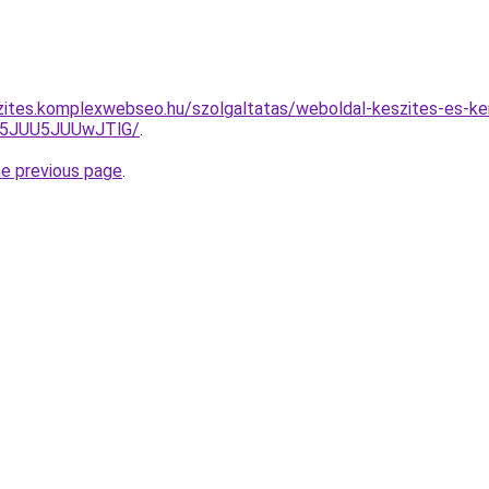
zites.komplexwebseo.hu/szolgaltatas/weboldal-keszites-es-ke
5JUU5JUUwJTlG/
.
he previous page
.