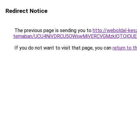
Redirect Notice
The previous page is sending you to
http://weboldal-kes
temaban/UCU4NiVDRCU5OWswMiVERCVGMzklQTQlQUE
If you do not want to visit that page, you can
return to t