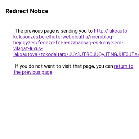
Redirect Notice
The previous page is sending you to
http://lakoauto-
kolcsonzes.berelheto-weboldal.hu/microblog-
bejegyzes/fedezd-fel-a-szabadsag-es-kenyelem-
vilagat-luxus-
lakoautoval/tokodaltaro/JUY3JTBCJUQyJTNGJUE
If you do not want to visit that page, you can
return to
the previous page
.