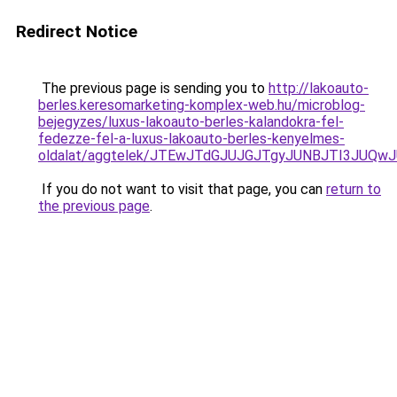
Redirect Notice
The previous page is sending you to
http://lakoauto-
berles.keresomarketing-komplex-web.hu/microblog-
bejegyzes/luxus-lakoauto-berles-kalandokra-fel-
fedezze-fel-a-luxus-lakoauto-berles-kenyelmes-
oldalat/aggtelek/JTEwJTdGJUJGJTgyJUNBJTI3JUQw
If you do not want to visit that page, you can
return to
the previous page
.