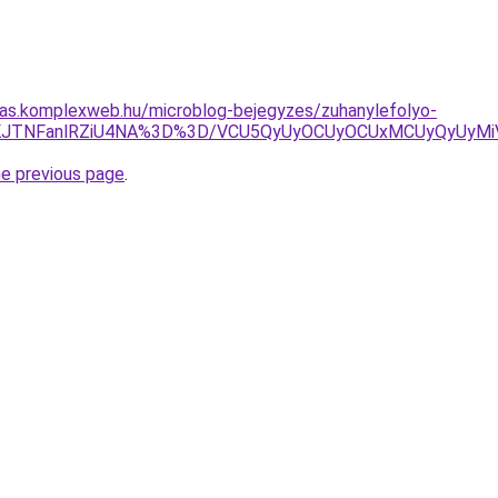
itas.komplexweb.hu/microblog-bejegyzes/zuhanylefolyo-
TZKJTNFanlRZiU4NA%3D%3D/VCU5QyUyOCUyOCUxMCUyQyUyMi
he previous page
.