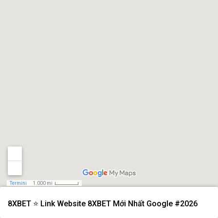
Termini
1.000 mi
8XBET ⭐️ Link Website 8XBET Mới Nhất Google #2026